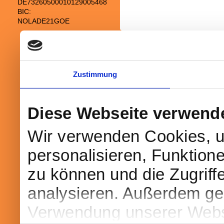
DE73260500010129005468
BIC:
NOLADE21GOE
Druckversion
|
Sitemap
© Heimatverein Waake-Bösinghausen e.
Zustimmung
Diese Webseite verwend
Wir verwenden Cookies, u
personalisieren, Funktion
zu können und die Zugriff
analysieren. Außerdem geb
Verwendung unserer Websi