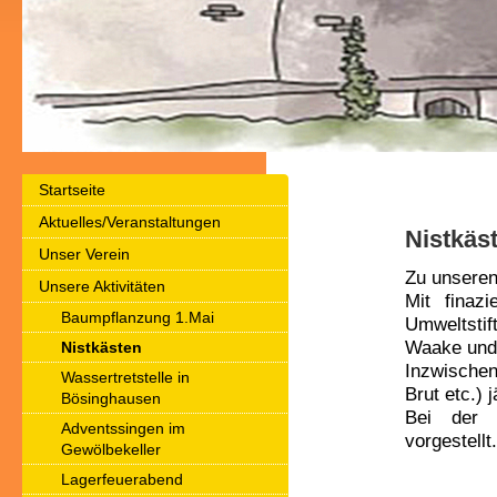
Startseite
Aktuelles/Veranstaltungen
Nistkäs
Unser Verein
Zu unseren
Unsere Aktivitäten
Mit finaz
Baumpflanzung 1.Mai
Umweltstif
Waake und
Nistkästen
Inzwischen
Wassertretstelle in
Brut etc.) j
Bösinghausen
Bei der 
Adventssingen im
vorgestellt.
Gewölbekeller
Lagerfeuerabend