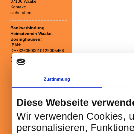
37136 Waake
Kontakt:
siehe oben
Bankverbindung
Heimatverein Waake-
Bösinghausen:
IBAN:
DE73260500010129005468
BIC:
NOLADE21GOE
Druckversion
|
Sitemap
© Heimatverein Waake-Bösinghausen e.
Zustimmung
Diese Webseite verwend
Wir verwenden Cookies, u
personalisieren, Funktion