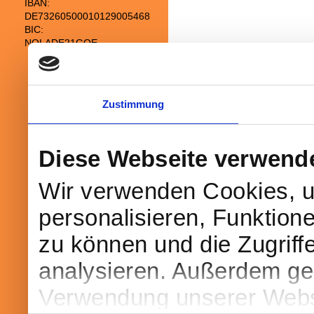
IBAN:
DE73260500010129005468
BIC:
NOLADE21GOE
Druckversion
|
Sitemap
© Heimatverein Waake-Bösinghausen e.
Zustimmung
Diese Webseite verwend
Wir verwenden Cookies, u
personalisieren, Funktion
zu können und die Zugriff
analysieren. Außerdem geb
Verwendung unserer Websi