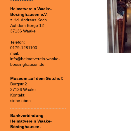
Heimatverein Waake-
Bösinghausen e.V.
z.Hd. Andreas Koch
Auf dem Berge 12
37136 Waake
Telefon:
0179-1281100
mail:
info@heimatverein-waake-
boesinghausen.de
Museum auf dem Gutshof:
Burgstr.2
37136 Waake
Kontakt:
siehe oben
Bankverbindung
Heimatverein Waake-
Bösinghausen: